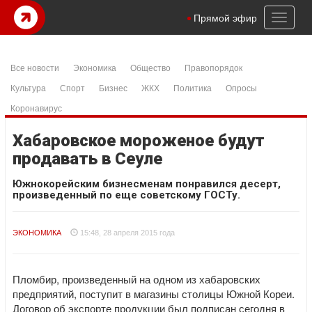
Toggl
Прямой эфир
naviga
Все новости
Экономика
Общество
Правопорядок
Культура
Спорт
Бизнес
ЖКХ
Политика
Опросы
Коронавирус
Хабаровское мороженое будут
продавать в Сеуле
Южнокорейским бизнесменам понравился десерт,
произведенный по еще советскому ГОСТу.
ЭКОНОМИКА
15:48, 28 апреля 2015 года
Пломбир, произведенный на одном из хабаровских
предприятий, поступит в магазины столицы Южной Кореи.
Договор об экспорте продукции был подписан сегодня в