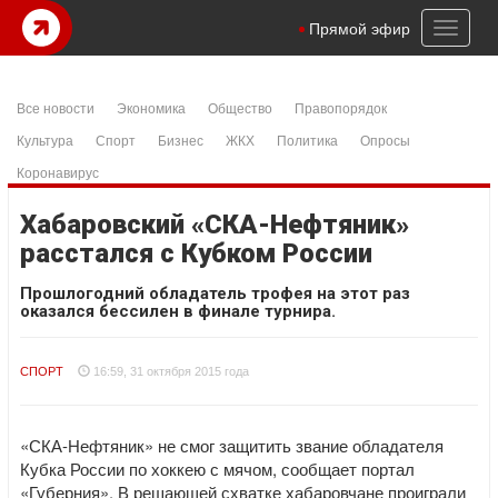
Toggl
Прямой эфир
naviga
Все новости
Экономика
Общество
Правопорядок
Культура
Спорт
Бизнес
ЖКХ
Политика
Опросы
Коронавирус
Хабаровский «СКА-Нефтяник»
расстался с Кубком России
Прошлогодний обладатель трофея на этот раз
оказался бессилен в финале турнира.
СПОРТ
16:59, 31 октября 2015 года
«СКА-Нефтяник» не смог защитить звание обладателя
Кубка России по хоккею с мячом, сообщает портал
«Губерния». В решающей схватке хабаровчане проиграли