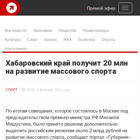
Toggl
Прямой эфир
naviga
Все новости
Экономика
Общество
Правопорядок
Культура
Спорт
Бизнес
ЖКХ
Политика
Опросы
Коронавирус
Хабаровский край получит 20 млн
на развитие массового спорта
СПОРТ
16:59, 2 февраля 2021 года
По итогам совещания, которое состоялось в Москве под
председательством премьер-министра РФ Михаила
Мишустина, было принято решение дополнительно
выделить российским регионам около 2 млрд рублей на
развитие массового спорта, сообщает портал «Губерния»