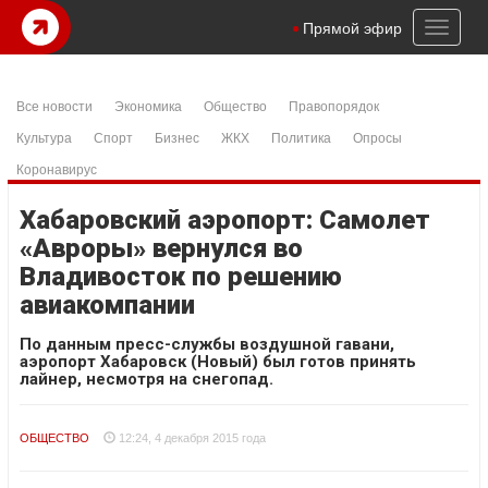
Toggl
Прямой эфир
naviga
Все новости
Экономика
Общество
Правопорядок
Культура
Спорт
Бизнес
ЖКХ
Политика
Опросы
Коронавирус
Хабаровский аэропорт: Самолет
«Авроры» вернулся во
Владивосток по решению
авиакомпании
По данным пресс-службы воздушной гавани,
аэропорт Хабаровск (Новый) был готов принять
лайнер, несмотря на снегопад.
ОБЩЕСТВО
12:24, 4 декабря 2015 года