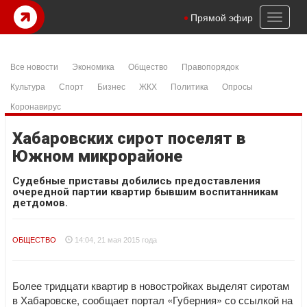
Toggl
Прямой эфир
naviga
Все новости
Экономика
Общество
Правопорядок
Культура
Спорт
Бизнес
ЖКХ
Политика
Опросы
Коронавирус
Хабаровских сирот поселят в
Южном микрорайоне
Судебные приставы добились предоставления
очередной партии квартир бывшим воспитанникам
детдомов.
ОБЩЕСТВО
14:04, 21 мая 2015 года
Более тридцати квартир в новостройках выделят сиротам
в Хабаровске, сообщает портал «Губерния» со ссылкой на