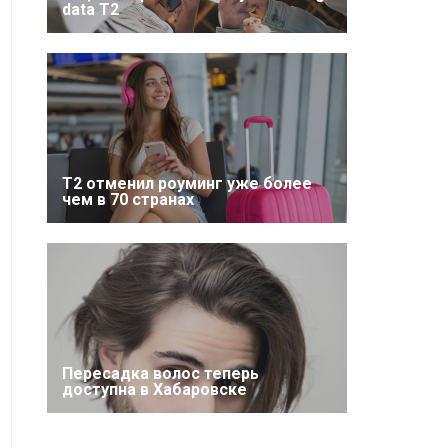
data T2
Т2 отменил роуминг уже более
чем в 70 странах
Пересадка волос теперь
доступна в Хабаровске