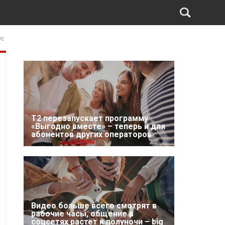
ус
Т2 перезапускает программу
«Выгодно вместе» – теперь и для
абонентов других операторов
Видео больше всего смотрят в
рабочие часы, общение в
соцсетях растет к полуночи – big