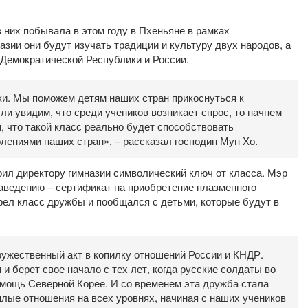
з них побывала в этом году в Пхеньяне в рамках
зии они будут изучать традиции и культуру двух народов, а
Демократической Республики и России.
ки. Мы поможем детям наших стран прикоснуться к
сли увидим, что среди учеников возникает спрос, то начнем
, что такой класс реально будет способствовать
ениями наших стран», – рассказал господин Мун Хо.
ил директору гимназии символический ключ от класса. Мэр
аведению – сертификат на приобретение плазменного
рел класс дружбы и пообщался с детьми, которые будут в
ружественный акт в копилку отношений России и КНДР.
 берет свое начало с тех лет, когда русские солдаты во
мощь Северной Корее. И со временем эта дружба стала
плые отношения на всех уровнях, начиная с наших учеников