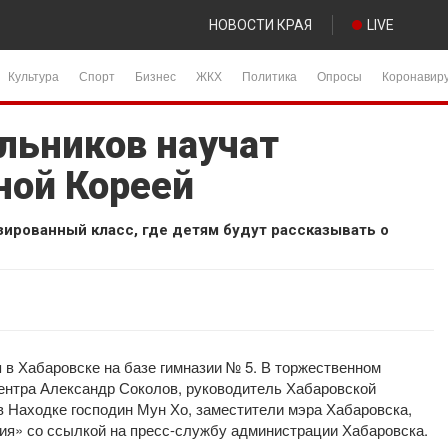
НОВОСТИ КРАЯ
LIVE
Культура
Спорт
Бизнес
ЖКХ
Политика
Опросы
Коронавир
льников научат
ной Кореей
зированный класс, где детям будут рассказывать о
 в Хабаровске на базе гимназии № 5. В торжественном
центра Александр Соколов, руководитель Хабаровской
в Находке господин Мун Хо, заместители мэра Хабаровска,
ния» со ссылкой на пресс-службу администрации Хабаровска.