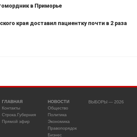
томордник в Приморье
кого края доставил пациентку почти в 2 раза
ГЛАВНАЯ
НОВОСТИ
ВЫБОРЫ — 2026
Контакты
Общество
Строка.Губерния
Политика
Прямой эфир
Экономика
Правопорядок
Бизнес