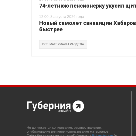
74-летнюю пенсионерку укусил щи
12:00, 8 августа 2026 года
Новый самолет санавиции Хабаровс
быстрее
ВСЕ МАТЕРИАЛЫ РАЗДЕЛА
Не допускается копирование, распространение,
опубликование или иное использование материалов
Сайта без ссылки на портал «Губерния» /
Gubernia.com
(в