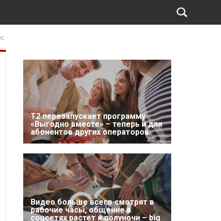
ус
Т2 перезапускает программу
«Выгодно вместе» – теперь и для
абонентов других операторов
Видео больше всего смотрят в
рабочие часы, общение в
соцсетях растет к полуночи – big