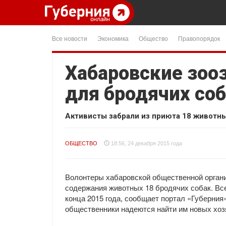
Все новости
Экономика
Общество
Правопорядок
Хабаровские зоо
для бродячих со
Активисты забрали из приюта 18 животн
ОБЩЕСТВО
18:56, 24 декабря 2015 года
Волонтеры хабаровской общественной органи
содержания животных 18 бродячих собак. Все
конца 2015 года, сообщает портал «Губерния
общественники надеются найти им новых хоз