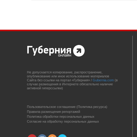
Не допускается копирование, распространение,
опубликование или иное использование материалов
Сайта без ссылки на портал «Губерния» /
Gubernia.com
(в
случае размещения в Интернете обязательно наличие
активной гиперссылки)
Пользовательское соглашение (Политика ресурса)
Правила размещения репортажей
Политика обработки персональных данных
Согласие на обработку персональных данных