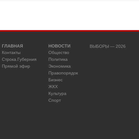
ГЛАВНАЯ
НОВОСТИ
ВЫБОРЫ — 2026
Контакты
Общество
Строка.Губерния
Политика
Прямой эфир
Экономика
Правопорядок
Бизнес
ЖКХ
Культура
Спорт