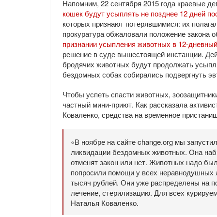
Напомним, 22 сентября 2015 года краевые д
кошек будут усыплять не позднее 12 дней по
которых признают потерявшимися: их полагал
прокуратура обжаловали положение закона об
признании усыпления животных в 12-дневный
решение в суде вышестоящей инстанции. Дейс
бродячих животных будут продолжать усыпля
бездомных собак собирались подвергнуть эвт
Чтобы успеть спасти животных, зоозащитники
частный мини-приют. Как рассказала активи
Коваленко, средства на временное пристанищ
«В ноябре на сайте change.org мы запустил
ликвидации бездомных животных. Она набр
отменят закон или нет. Животных надо был
попросили помощи у всех неравнодушных л
тысяч рублей. Они уже распределены на п
лечение, стерилизацию. Для всех курируе
Наталья Коваленко.