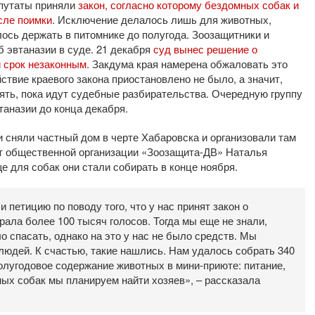
епутаты приняли
закон, согласно которому бездомных собак и
сле поимки
. Исключение делалось лишь для животных,
ось держать в питомнике до полугода. Зоозащитники и
 эвтаназии в суде. 21 декабря
суд вынес решение о
 срок незаконным
. Закдума края намерена обжаловать это
твие краевого закона приостановлено не было, а значит,
ть, пока идут судебные разбирательства. Очередную группу
аназии до конца декабря.
 сняли частный дом в черте Хабаровска и организовали там
ст общественной организации «Зоозащита-ДВ» Наталья
е для собак они стали собирать в конце ноября.
и петицию по поводу того, что у нас принят закон о
ала более 100 тысяч голосов. Тогда мы еще не знали,
о спасать, однако на это у нас не было средств. Мы
юдей. К счастью, такие нашлись. Нам удалось собрать 340
олугодовое содержание животных в мини-приюте: питание,
мых собак мы планируем найти хозяев», – рассказала