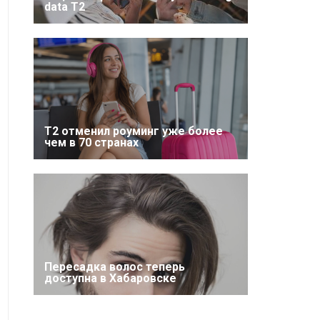
data T2
Т2 отменил роуминг уже более
чем в 70 странах
Пересадка волос теперь
доступна в Хабаровске