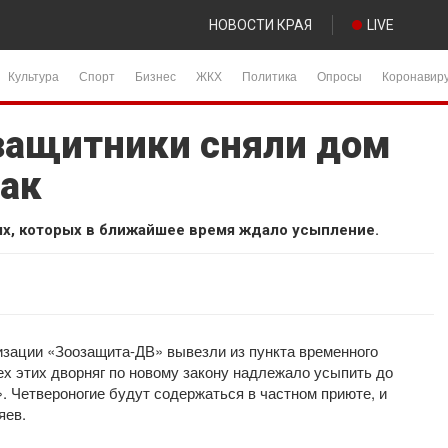
НОВОСТИ КРАЯ
LIVE
Культура
Спорт
Бизнес
ЖКХ
Политика
Опросы
Коронавир
защитники сняли дом
бак
ых, которых в ближайшее время ждало усыпление.
зации «Зоозащита-ДВ» вывезли из пункта временного
х этих дворняг по новому закону надлежало усыпить до
». Четвероногие будут содержаться в частном приюте, и
яев.