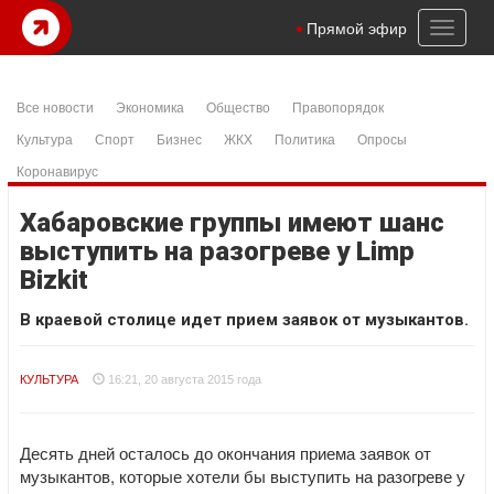
Toggl
Прямой эфир
naviga
Все новости
Экономика
Общество
Правопорядок
Культура
Спорт
Бизнес
ЖКХ
Политика
Опросы
Коронавирус
Хабаровские группы имеют шанс
выступить на разогреве у Limp
Bizkit
В краевой столице идет прием заявок от музыкантов.
КУЛЬТУРА
16:21, 20 августа 2015 года
Десять дней осталось до окончания приема заявок от
музыкантов, которые хотели бы выступить на разогреве у