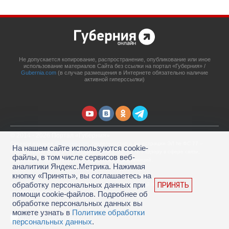
Не допускается копирование, распространение, опубликование или иное
использование материалов Сайта без ссылки на портал «Губерния» /
Gubernia.com
(в случае размещения в Интернете обязательно наличие
активной гиперссылки)
© 2014 - 2026 Портал «Губерния»
Сетевое издание
Gubernia.com
, свидетельство о регистрации ЭЛ № ФС 77 –
На нашем сайте используются cookie-
67908 выдано 06.12.2016 Федеральной службой по надзору в сфере связи,
файлы, в том числе сервисов веб-
информационных технологий и массовых коммуникаций.
аналитики Яндекс.Метрика. Нажимая
Учредитель: ООО «Губерния Он-лайн»
кнопку «Принять», вы соглашаетесь на
Главный редактор: Гатаулина А.С.
обработку персональных данных при
ПРИНЯТЬ
Телефон редакции: (4212) 45-88-45, адрес электронной почты:
portal@gubernia.com
помощи cookie-файлов. Подробнее об
18+
обработке персональных данных вы
можете узнать в
Политике обработки
персональных данных
.