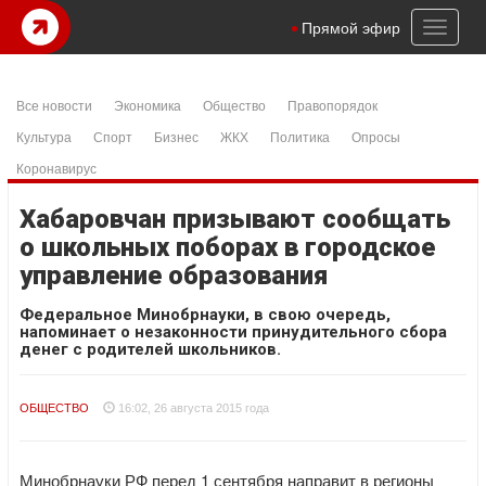
Toggl
Прямой эфир
naviga
Все новости
Экономика
Общество
Правопорядок
Культура
Спорт
Бизнес
ЖКХ
Политика
Опросы
Коронавирус
Хабаровчан призывают сообщать
о школьных поборах в городское
управление образования
Федеральное Минобрнауки, в свою очередь,
напоминает о незаконности принудительного сбора
денег с родителей школьников.
ОБЩЕСТВО
16:02, 26 августа 2015 года
Минобрнауки РФ перед 1 сентября направит в регионы