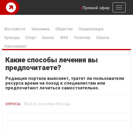
Toggl
Прямой эфир
naviga
Все новости
Экономика
Общество
Правопорядок
Культура
Спорт
Бизнес
ЖКХ
Политика
Опросы
Коронавирус
Какие способы лечения вы
предпочитаете?
Редакция портала выясняет, тратят ли пользователи
ресурса время на поход к специалистам или
предпочитают лечиться самостоятельно.
ОПРОСЫ
16:50, 21 октября 2015 года