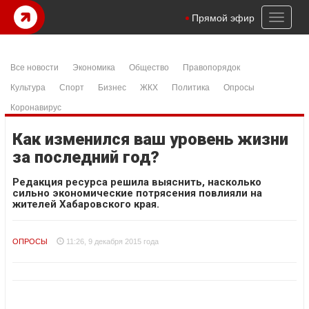
Toggl
Прямой эфир
naviga
Все новости
Экономика
Общество
Правопорядок
Культура
Спорт
Бизнес
ЖКХ
Политика
Опросы
Коронавирус
Как изменился ваш уровень жизни
за последний год?
Редакция ресурса решила выяснить, насколько
сильно экономические потрясения повлияли на
жителей Хабаровского края.
ОПРОСЫ
11:26, 9 декабря 2015 года