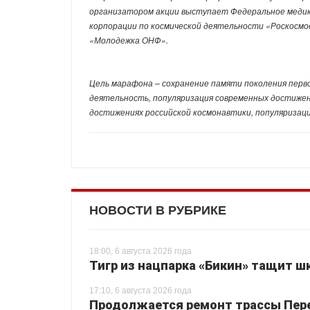
организатором акции выступает Федеральное медик
корпорации по космической деятельности «Роскосм
«Молодежка ОНФ».
Цель марафона – сохранение памяти поколения перв
деятельность, популяризация современных достижени
достижениях российской космонавтики, популяризаци
НОВОСТИ В РУБРИКЕ
18:00, 6 августа 2026 года
Тигр из нацпарка «Бикин» тащит шк
17:10, 6 августа 2026 года
Продолжается ремонт трассы Перея