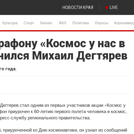
НОВОСТИ КРАЯ
LIVE
Культура
Спорт
Бизнес
ЖКХ
Политика
Опросы
Коронавир
афону «Космос у нас в
нился Михаил Дегтярев
го года.
Дегтярев стал одним из первых участников акции «Космос у
фон приурочен к 60-летию первого полета человека в космос,
ресс-службу регионального правительства.
, приуроченной ко Дню космонавтики, он узнал из сообщений