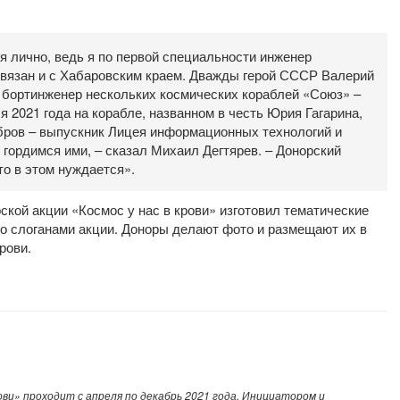
я лично, ведь я по первой специальности инженер
связан и с Хабаровским краем. Дважды герой СССР Валерий
, бортинженер нескольких космических кораблей «Союз» –
 2021 года на корабле, названном в честь Юрия Гагарина,
бров – выпускник Лицея информационных технологий и
 гордимся ими, – сказал Михаил Дегтярев. – Донорский
то в этом нуждается».
ской акции «Космос у нас в крови» изготовил тематические
со слоганами акции. Доноры делают фото и размещают их в
рови.
ови» проходит с апреля по декабрь 2021 года. Инициатором и