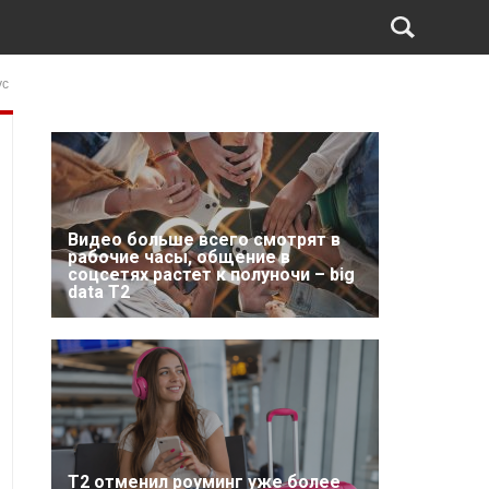
ус
Видео больше всего смотрят в
рабочие часы, общение в
соцсетях растет к полуночи – big
data T2
Т2 отменил роуминг уже более