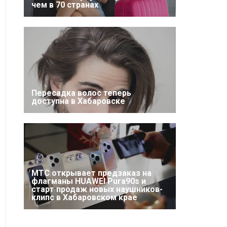
чем в 70 странах
Пересадка волос теперь
доступна в Хабаровске
МТС открывает предзаказ на
флагманы HUAWEI Pura90s и
старт продаж новых наушников-
клипс в Хабаровском крае