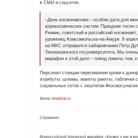
в СМИ и соцсетях.
«День космонавтики – особая дата для мен
аэрокосмических систем. Праздник тесно 
Рюмин, советский и российский космонавт
уроженец Комсомольска-на-Амуре. 9 апреля
на МКС отправился хабаровчанин Петр Ду
Тихоокеанского госуниверситета. Мы очень
марафон к этой дате – повод помочь тем, к
Персонал станции переливания крови к донор
атрибуты: шлемы, макеты ракеты, таблички 
социальных сетях с хештегом #космосунасвк
Фото:
khabkrai.ru
Справочно:
Всероссийский донорский марафон «Космос у нас в кр