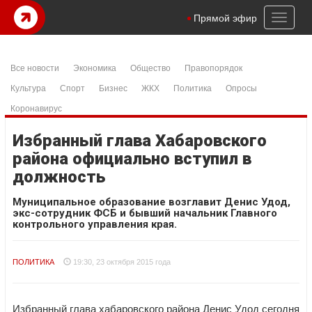
Toggl
Прямой эфир
naviga
Все новости
Экономика
Общество
Правопорядок
Культура
Спорт
Бизнес
ЖКХ
Политика
Опросы
Коронавирус
Избранный глава Хабаровского
района официально вступил в
должность
Муниципальное образование возглавит Денис Удод,
экс-сотрудник ФСБ и бывший начальник Главного
контрольного управления края.
ПОЛИТИКА
19:30, 23 октября 2015 года
Избранный глава хабаровского района Денис Удод сегодня