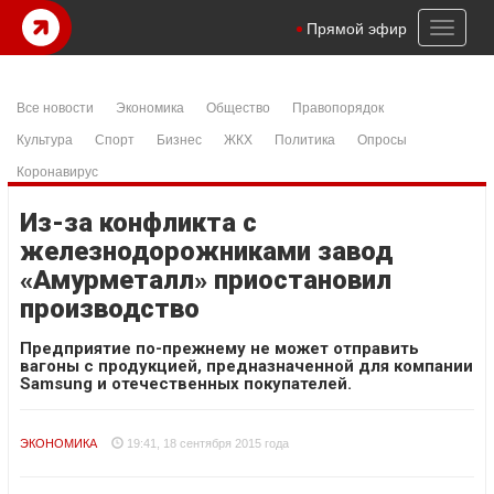
Toggl
Прямой эфир
naviga
Все новости
Экономика
Общество
Правопорядок
Культура
Спорт
Бизнес
ЖКХ
Политика
Опросы
Коронавирус
Из-за конфликта с
железнодорожниками завод
«Амурметалл» приостановил
производство
Предприятие по-прежнему не может отправить
вагоны с продукцией, предназначенной для компании
Samsung и отечественных покупателей.
ЭКОНОМИКА
19:41, 18 сентября 2015 года