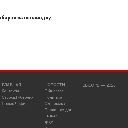
абаровска к паводку
ГЛАВНАЯ
НОВОСТИ
ВЫБОРЫ — 2026
Контакты
Общество
Строка.Губерния
Политика
Прямой эфир
Экономика
Правопорядок
Бизнес
ЖКХ