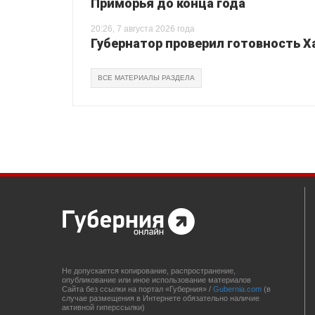
Приморья до конца года
20:26, 7 августа 2026 года
Губернатор проверил готовность Х
ВСЕ МАТЕРИАЛЫ РАЗДЕЛА
Не допускается копирование, распространение,
опубликование или иное использование материалов
Сайта без ссылки на портал «Губерния» /
Gubernia.com
(в
случае размещения в Интернете обязательно наличие
активной гиперссылки)