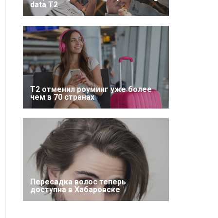
data T2
Т2 отменил роуминг уже более
чем в 70 странах
Пересадка волос теперь
доступна в Хабаровске