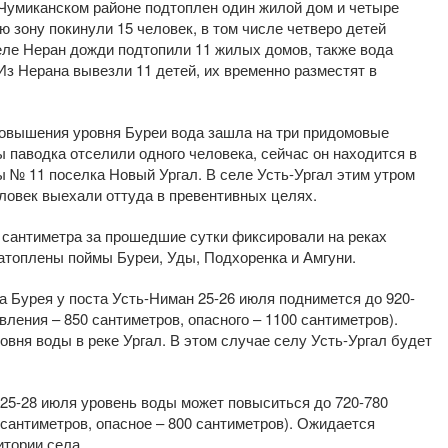
-Чумиканском районе подтоплен один жилой дом и четыре
ю зону покинули 15 человек, в том числе четверо детей
еле Неран дожди подтопили 11 жилых домов, также вода
Из Нерана вывезли 11 детей, их временно разместят в
повышения уровня Буреи вода зашла на три придомовые
ы паводка отселили одного человека, сейчас он находится в
 № 11 поселка Новый Ургал. В селе Усть-Ургал этим утром
ловек выехали оттуда в превентивных целях.
 сантиметра за прошедшие сутки фиксировали на реках
Затоплены поймы Буреи, Уды, Подхоренка и Амгуни.
 Бурея у поста Усть-Ниман 25-26 июля поднимется до 920-
вления – 850 сантиметров, опасного – 1100 сантиметров).
вня воды в реке Ургал. В этом случае селу Усть-Ургал будет
 25-28 июля уровень воды может повыситься до 720-780
 сантиметров, опасное – 800 сантиметров). Ожидается
итории села.