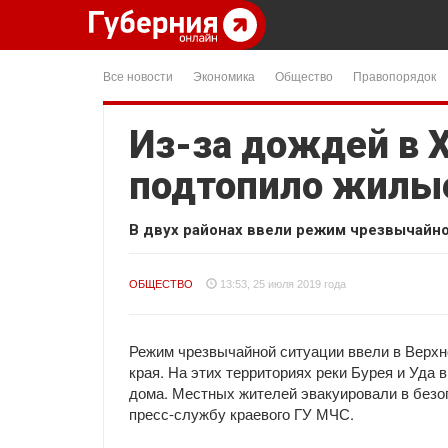
Все новости
Экономика
Общество
Правопорядок
Из-за дождей в 
подтопило жилы
В двух районах ввели режим чрезвычайно
ОБЩЕСТВО
13:53, 25 июля 2019 года
Режим чрезвычайной ситуации ввели в Верхн
края. На этих территориях реки Бурея и Уда 
дома. Местных жителей эвакуировали в безо
пресс-службу краевого ГУ МЧС.