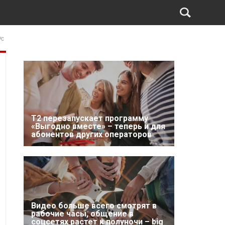
ус
Т2 перезапускает программу
«Выгодно вместе» – теперь и для
абонентов других операторов
Видео больше всего смотрят в
рабочие часы, общение в
соцсетях растет к полуночи – big