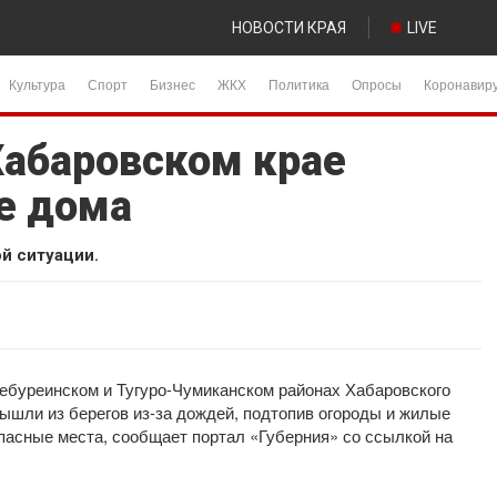
НОВОСТИ КРАЯ
LIVE
Культура
Спорт
Бизнес
ЖКХ
Политика
Опросы
Коронавир
Хабаровском крае
е дома
й ситуации.
ебуреинском и Тугуро-Чумиканском районах Хабаровского
вышли из берегов из-за дождей, подтопив огороды и жилые
пасные места, сообщает портал «Губерния» со ссылкой на