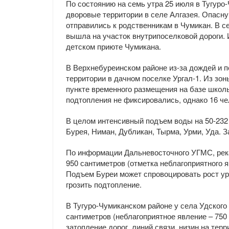
По состоянию на семь утра 25 июля в Тугуро
дворовые территории в селе Алгазея. Опасну
отправились к родственникам в Чумикан. В с
вышла на участок внутрипоселковой дороги. 
детском приюте Чумикана.
В Верхнебуреинском районе из-за дождей и 
территории в дачном поселке Ургал-1. Из зон
пункте временного размещения на базе школы
подтопления не фиксировались, однако 16 че
В целом интенсивный подъем воды на 50-232
Бурея, Ниман, Дубликан, Тырма, Урми, Уда. 
По информации Дальневосточного УГМС, река
950 сантиметров (отметка неблагоприятного я
Подъем Буреи может спровоцировать рост уро
грозить подтопление.
В Тугуро-Чумиканском районе у села Удского
сантиметров (неблагоприятное явление – 750
затопление дорог, линий связи, низин на терр