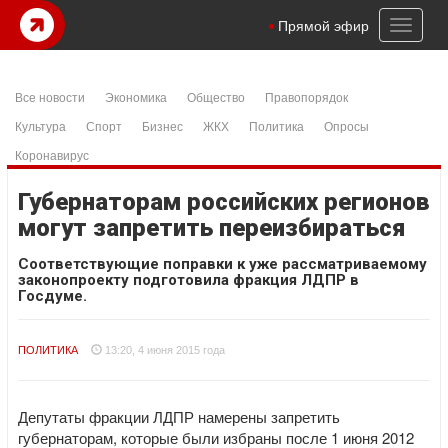
Toggl
Прямой эфир
naviga
Все новости
Экономика
Общество
Правопорядок
Культура
Спорт
Бизнес
ЖКХ
Политика
Опросы
Коронавирус
Губернаторам российских регионов
могут запретить переизбираться
Соответствующие поправки к уже рассматриваемому
законопроекту подготовила фракция ЛДПР в
Госдуме.
ПОЛИТИКА
13:20, 4 июня 2015 года
Депутаты фракции ЛДПР намерены запретить
губернаторам, которые были избраны после 1 июня 2012