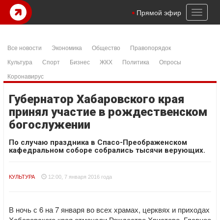
Toggl
Прямой эфир
naviga
Все новости
Экономика
Общество
Правопорядок
Культура
Спорт
Бизнес
ЖКХ
Политика
Опросы
Коронавирус
Губернатор Хабаровского края
принял участие в рождественском
богослужении
По случаю праздника в Спасо-Преображенском
кафедральном соборе собрались тысячи верующих.
КУЛЬТУРА
12:00, 7 января 2016 года
В ночь с 6 на 7 января во всех храмах, церквях и приходах
Хабаровского края отмечали Рождество Христово. Главное