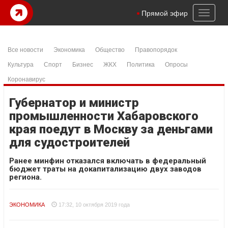
Toggl
Прямой эфир
naviga
Все новости
Экономика
Общество
Правопорядок
Культура
Спорт
Бизнес
ЖКХ
Политика
Опросы
Коронавирус
Губернатор и министр
промышленности Хабаровского
края поедут в Москву за деньгами
для судостроителей
Ранее минфин отказался включать в федеральный
бюджет траты на докапитализацию двух заводов
региона.
ЭКОНОМИКА
17:32, 10 октября 2019 года