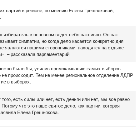
х партий в регионе, по мнению Елены Грешняковой,
.
ш избиратель в основном ведет себя пассивно. Он нас
азывает симпатии, но когда дело касается конкретно дня
рые являются нашими сторонниками, находятся на отдыхе
», – рассказала парламентарий.
, можно было бы, усилив промокампанию самых выборов.
о не происходит. Тем не менее региональное отделение ЛДПР
тие в выборах.
того, есть силы или нет, есть деньги или нет, мы все равно
Потому что это наше святое дело, как партии, которая
заявила Елена Грешнякова.