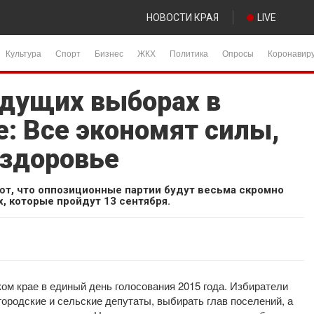
НОВОСТИ КРАЯ
LIVE
Культура
Спорт
Бизнес
ЖКХ
Политика
Опросы
Коронавир
ядущих выборах в
: Все экономят силы,
 здоровье
т, что оппозиционные партии будут весьма скромно
 которые пройдут 13 сентября.
ом крае в единый день голосования 2015 года. Избиратели
городские и сельские депутаты, выбирать глав поселений, а