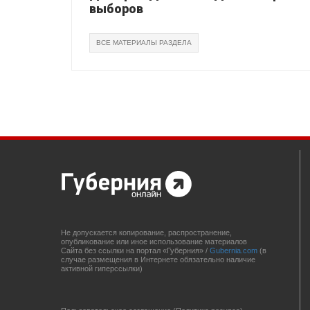
выборов
ВСЕ МАТЕРИАЛЫ РАЗДЕЛА
Не допускается копирование, распространение,
опубликование или иное использование материалов
Сайта без ссылки на портал «Губерния» /
Gubernia.com
(в
случае размещения в Интернете обязательно наличие
активной гиперссылки)