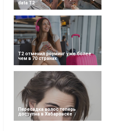
data T2
Т2 отменил роуминг уже более
чем в 70 странах
Пересадка волос теперь
доступна в Хабаровске