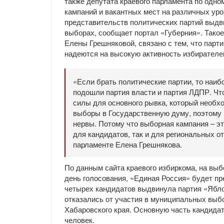
также депутата краевого парламента по одно
кампаний и вакантных мест на различных ур
представительств политических партий выдв
выборах, сообщает портал «Губерния». Такое
Елены Грешняковой, связано с тем, что пар
надеются на высокую активность избирателе
«Если брать политические партии, то наи
подошли партия власти и партия ЛДПР. Что
силы для основного рывка, который необх
выборы в Государственную думу, поэтому в
нервы. Потому что выборная кампания – э
для кандидатов, так и для региональных о
парламенте Елена Грешнякова.
По данным сайта краевого избиркома, на выб
день голосования, «Единая Россия» будет п
четырех кандидатов выдвинула партия «Ябло
отказались от участия в муниципальных выб
Хабаровского края. Основную часть кандида
человек.