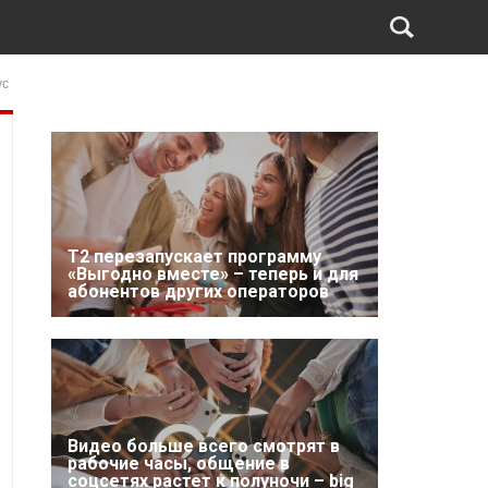
ус
Т2 перезапускает программу
«Выгодно вместе» – теперь и для
абонентов других операторов
Видео больше всего смотрят в
рабочие часы, общение в
соцсетях растет к полуночи – big