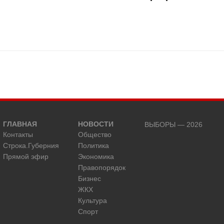
ГЛАВНАЯ
НОВОСТИ
ВЫБОРЫ — 2026
Контакты
Общество
Строка.Губерния
Политика
Прямой эфир
Экономика
Правопорядок
Бизнес
ЖКХ
Культура
Спорт