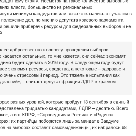
мандатному округу. Несмотря на такое количество выборных
овнях власти, большинство из региональных
инули минимум кандидатов или вовсе отказались от участия в
 положение дел, по мнению депутата краевого парламента
тии решили приберечь ресурсы для федеральных выборов и не
й.
более добросовестно к вопросу проведения выборов
 касается остальных, то мне кажется, они сейчас экономят
одимо будет сделать в 2016 году. В следующем году будут
се экономят ресурсы, средства, а некоторые – здоровье и
то очень стрессовый период. Это тяжелые испытания как
тделений», – считает депутат фракции ЛДПР в краевом
орах разных уровней, которые пройдут 13 сентября в единый
редставлена тридцатью кандидатами, ЛДПР – десятью. Всего
ко», а вот КПРФ, «Справедливая Россия» и «Родина»
орах: их партийцы поборются лишь за мандат в Закдуме
тов на выборах составят самовыдвиженцы, их набралось 68