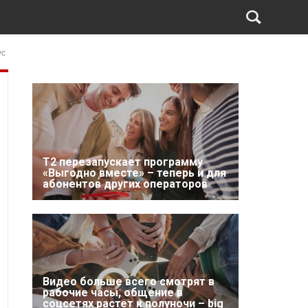
ус
Т2 перезапускает программу
«Выгодно вместе» – теперь и для
абонентов других операторов
Видео больше всего смотрят в
рабочие часы, общение в
соцсетях растет к полуночи – big