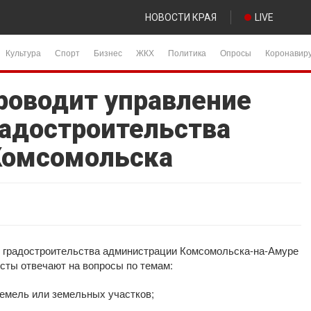
НОВОСТИ КРАЯ
LIVE
Культура
Спорт
Бизнес
ЖКХ
Политика
Опросы
Коронавир
роводит управление
радостроительства
Комсомольска
 и градостроительства администрации Комсомольска-на-Амуре
исты отвечают на вопросы по темам:
емель или земельных участков;