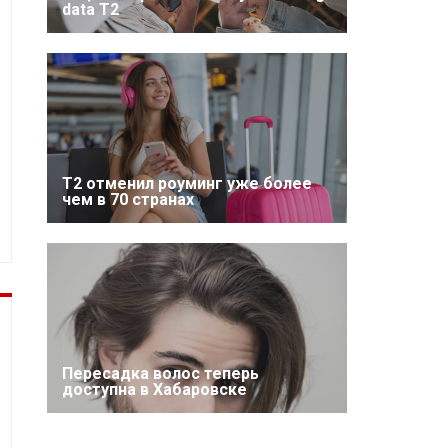
data T2
Т2 отменил роуминг уже более
чем в 70 странах
Пересадка волос теперь
доступна в Хабаровске