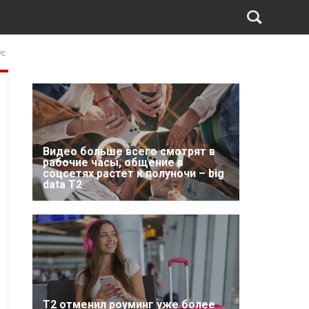
ус
Видео больше всего смотрят в
рабочие часы, общение в
соцсетях растет к полуночи – big
data T2
Т2 отменил роуминг уже более