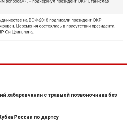
ным вопросам», – подчеркнул президент ОКР Станислав
рудничестве на ВЭФ-2018 подписали президент ОКР
жонвен. Церемония состоялась в присутствии президента
НР Си Цзиньпина.
ний хабаровчанин с травмой позвоночника без
Кубка России по дартсу