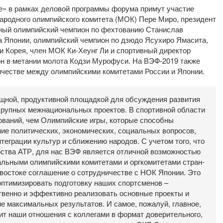
е» в рамках деловой программы форума примут участие
ародного олимпийского комитета (МОК) Пере Миро, президент
тный олимпийский чемпион по фехтованию Станислав
а Японии, олимпийский чемпион по дзюдо Ясухиро Ямасита,
и Корея, член МОК Ки-Хеунг Ли и спортивный директор
он в метании молота Кодзи Мурофуси. На ВЭФ-2019 также
ичестве между олимпийскими комитетами России и Японии.
щной, продуктивной площадкой для обсуждения развития
крупных межнациональных проектов. В спортивной области
ований, чем Олимпийские игры, которые способны
ие политических, экономических, социальных вопросов,
теграции культур и сближению народов. С учетом того, что
арства АТР, для нас ВЭФ является отличной возможностью
альными олимпийскими комитетами и оргкомитетами стран-
востоке соглашение о сотрудничестве с НОК Японии. Это
оптимизировать подготовку наших спортсменов –
ственно и эффективно реализовать основные проекты и
е максимальных результатов. И самое, пожалуй, главное,
ит наши отношения с коллегами в формат доверительного,