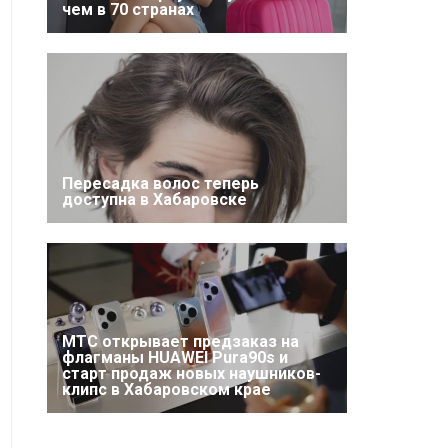
чем в 70 странах
Пересадка волос теперь
доступна в Хабаровске
МТС открывает предзаказ на
флагманы HUAWEI Pura90s и
старт продаж новых наушников-
клипс в Хабаровском крае