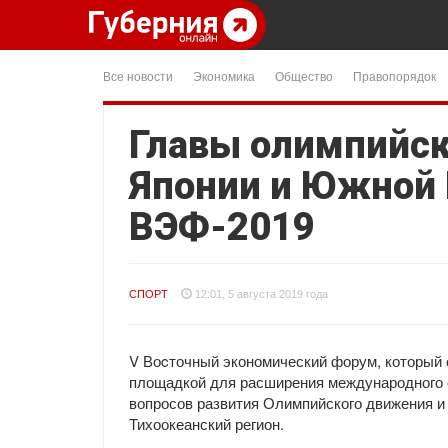
Все новости
Экономика
Общество
Правопорядок
Главы олимпийск
Японии и Южной 
ВЭФ-2019
СПОРТ
12:01, 5 августа 2019 года
V Воcточный экономический форум, который с
площадкой для расширения международного 
вопросов развития Олимпийского движения и
Тихоокеанский регион.