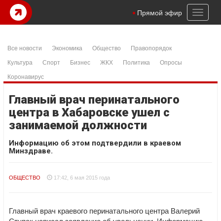
Toggl
Прямой эфир
naviga
Все новости
Экономика
Общество
Правопорядок
Культура
Спорт
Бизнес
ЖКХ
Политика
Опросы
Коронавирус
Главный врач перинатального
центра в Хабаровске ушел с
занимаемой должности
Информацию об этом подтвердили в краевом
Минздраве.
ОБЩЕСТВО
17:42, 6 мая 2015 года
Главный врач краевого перинатального центра Валерий
Ступак написал заявление об увольнении. Информацию