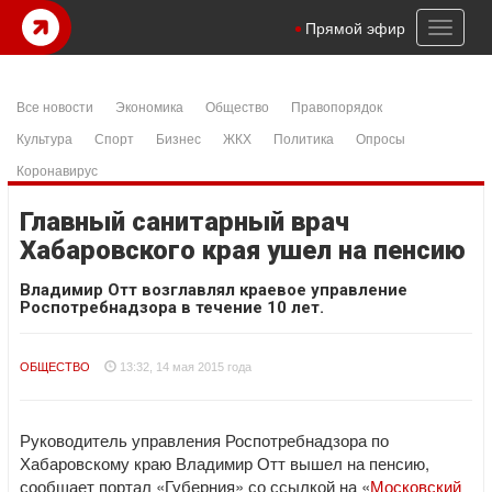
Toggl
Прямой эфир
naviga
Все новости
Экономика
Общество
Правопорядок
Культура
Спорт
Бизнес
ЖКХ
Политика
Опросы
Коронавирус
Главный санитарный врач
Хабаровского края ушел на пенсию
Владимир Отт возглавлял краевое управление
Роспотребнадзора в течение 10 лет.
ОБЩЕСТВО
13:32, 14 мая 2015 года
Руководитель управления Роспотребнадзора по
Хабаровскому краю Владимир Отт вышел на пенсию,
сообщает портал «Губерния» со ссылкой на «
Московский