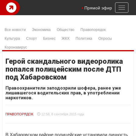
Toggl
Прямой эфир
naviga
Все новости
Экономика
Общество
Правопорядок
Культура
Спорт
Бизнес
ЖКХ
Политика
Опросы
Коронавирус
Герой скандального видеоролика
попался полицейским после ДТП
под Хабаровском
Правоохранители заподозрили шофера, ранее уже
лишавшегося водительских прав, в употреблении
наркотиков.
ПРАВОПОРЯДОК
12:58, 8 сентября 2015 года
В Хабаровском районе полицейские установили личность