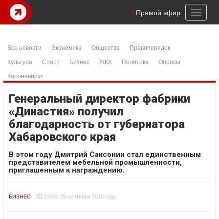
Toggl
Прямой эфир
naviga
Все новости
Экономика
Общество
Правопорядок
Культура
Спорт
Бизнес
ЖКХ
Политика
Опросы
Коронавирус
Генеральный директор фабрики
«Династия» получил
благодарность от губернатора
Хабаровского края
В этом году Дмитрий Саксонин стал единственным
представителем мебельной промышленности,
приглашенным к награждению.
БИЗНЕС
15:00, 25 сентября 2015 года