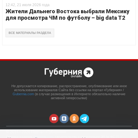
12:42, 21 июля 2026 года
Жители Дальнего Востока выбрали Мексику
для просмотра ЧМ по футболу – big data T2
ВСЕ МАТЕРИАЛЫ РАЗДЕЛА
Не допускается копирование, распространение, опубликование или иное
использование материалов Сайта без ссылки на портал «Губерния» /
Gubernia.com
(в случае размещения в Интернете обязательно наличие
активной гиперссылки)
© 2014 - 2026 Портал «Губерния»
Сетевое издание
Gubernia.com
, свидетельство о регистрации ЭЛ № ФС 77 –