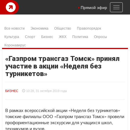
Toggl
Прямой эфир
naviga
Все новости
Экономика
Общество
Правопорядок
Культура
Спорт
Бизнес
ЖКХ
Политика
Опросы
Коронавирус
«Газпром трансгаз Томск» принял
участие в акции «Неделя без
турникетов»
БИЗНЕС
10:28, 31 октября 2019 года
В рамках всероссийской акции «Неделя без турникетов»
томские филиалы ООО «Газпром трансгаз Томск» провели
профориентационные экскурсии для учащихся школ,
техникумов и вузов.