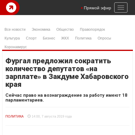
Toggl
Прямой эфир
naviga
Все новости
Экономика
Общество
Правопорядок
Культура
Спорт
Бизнес
ЖКХ
Политика
Опросы
Коронавирус
Фургал предложил сократить
количество депутатов «на
зарплате» в Закдуме Хабаровского
края
Сейчас право на вознаграждение за работу имеют 18
парламентариев.
ПОЛИТИКА
14:00, 7 августа 2019 года