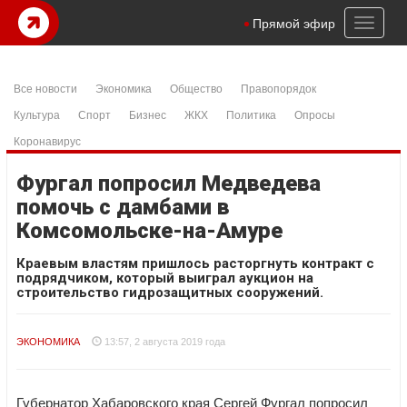
Toggl
Прямой эфир
naviga
Все новости
Экономика
Общество
Правопорядок
Культура
Спорт
Бизнес
ЖКХ
Политика
Опросы
Коронавирус
Фургал попросил Медведева
помочь с дамбами в
Комсомольске-на-Амуре
Краевым властям пришлось расторгнуть контракт с
подрядчиком, который выиграл аукцион на
строительство гидрозащитных сооружений.
ЭКОНОМИКА
13:57, 2 августа 2019 года
Губернатор Хабаровского края Сергей Фургал попросил