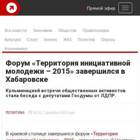
Toggl
Прямой эфир
naviga
Все новости
Экономика
Общество
Правопорядок
Культура
Спорт
Бизнес
ЖКХ
Политика
Опросы
Коронавирус
Форум «Территория инициативной
молодежи – 2015» завершился в
Хабаровске
Кульминацией встречи общественных активистов
стала беседа с депутатами Госдумы от ЛДПР.
ПОЛИТИКА
18:32, 7 декабря 2015 года
В краевой столице завершился форум «
Территория
инициативной молодежи – 2015
», организованный Центром