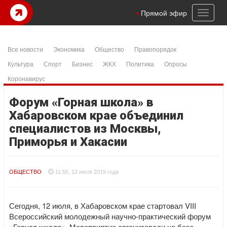
Toggl
Прямой эфир
naviga
Все новости
Экономика
Общество
Правопорядок
Культура
Спорт
Бизнес
ЖКХ
Политика
Опросы
Коронавирус
Форум «Горная школа» в
Хабаровском крае объединил
специалистов из Москвы,
Приморья и Хакасии
ОБЩЕСТВО
11:55, 12 июля 2019 года
Сегодня, 12 июля, в Хабаровском крае стартовал VIII
Всероссийский молодежный научно-практический форум
«Горная школа». Мероприятие организовали на базе