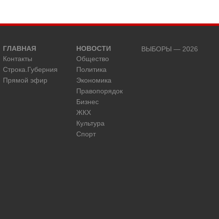
ГЛАВНАЯ
НОВОСТИ
ВЫБОРЫ — 2026
Контакты
Общество
Строка.Губерния
Политика
Прямой эфир
Экономика
Правопорядок
Бизнес
ЖКХ
Культура
Спорт