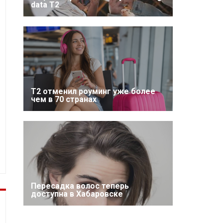
data T2
Т2 отменил роуминг уже более
чем в 70 странах
Пересадка волос теперь
доступна в Хабаровске