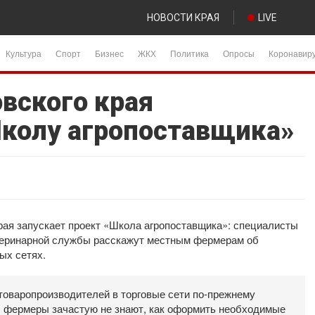
НОВОСТИ КРАЯ
LIVE
Культура
Спорт
Бизнес
ЖКХ
Политика
Опросы
Коронавир
вского края
колу агропоставщика»
ая запускает проект «Школа агропоставщика»: специалисты
етеринарной службы расскажут местным фермерам об
ых сетях.
оваропроизводителей в торговые сети по-прежнему
, фермеры зачастую не знают, как оформить необходимые