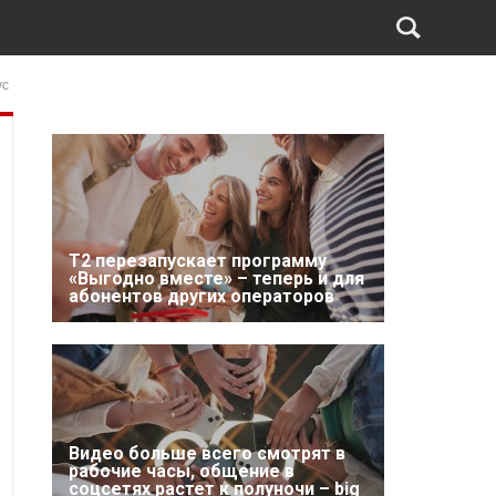
ус
Т2 перезапускает программу
«Выгодно вместе» – теперь и для
абонентов других операторов
Видео больше всего смотрят в
рабочие часы, общение в
соцсетях растет к полуночи – big