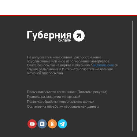
Не допускается копирование, распространение,
опубликование или иное использование материалов
Сайта без ссылки на портал «Губерния» /
Gubernia.com
(в
случае размещения в Интернете обязательно наличие
активной гиперссылки)
Пользовательское соглашение (Политика ресурса)
Правила размещения репортажей
Политика обработки персональных данных
Согласие на обработку персональных данных