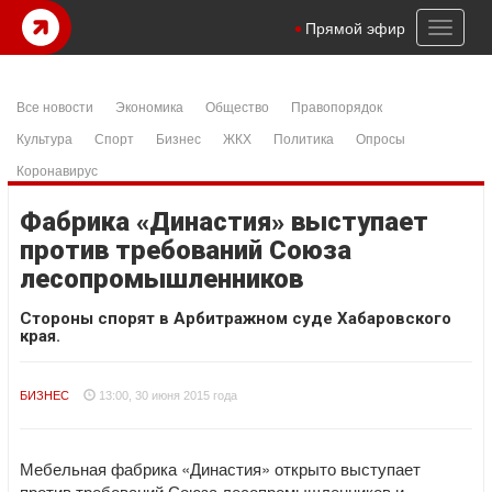
Toggl
Прямой эфир
naviga
Все новости
Экономика
Общество
Правопорядок
Культура
Спорт
Бизнес
ЖКХ
Политика
Опросы
Коронавирус
Фабрика «Династия» выступает
против требований Союза
лесопромышленников
Стороны спорят в Арбитражном суде Хабаровского
края.
БИЗНЕС
13:00, 30 июня 2015 года
Мебельная фабрика «Династия» открыто выступает
против требований Союза лесопромышленников и