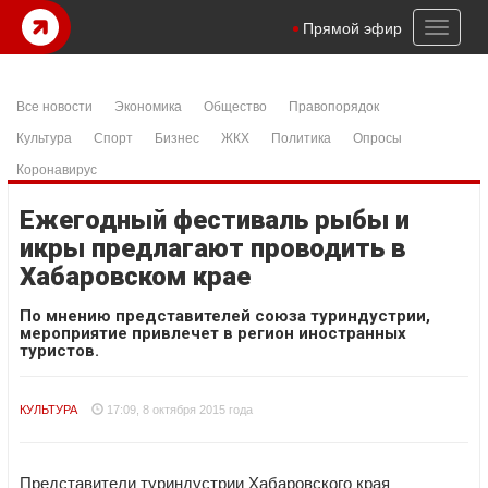
Toggl
Прямой эфир
naviga
Все новости
Экономика
Общество
Правопорядок
Культура
Спорт
Бизнес
ЖКХ
Политика
Опросы
Коронавирус
Ежегодный фестиваль рыбы и
икры предлагают проводить в
Хабаровском крае
По мнению представителей союза туриндустрии,
мероприятие привлечет в регион иностранных
туристов.
КУЛЬТУРА
17:09, 8 октября 2015 года
Представители туриндустрии Хабаровского края