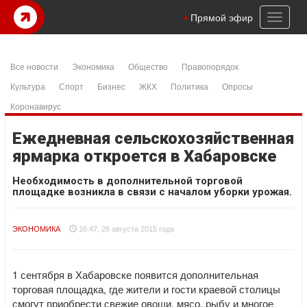
Toggl
Прямой эфир
naviga
Все новости
Экономика
Общество
Правопорядок
Культура
Спорт
Бизнес
ЖКХ
Политика
Опросы
Коронавирус
Ежедневная сельскохозяйственная
ярмарка откроется в Хабаровске
Необходимость в дополнительной торговой
площадке возникла в связи с началом уборки урожая.
ЭКОНОМИКА
16:47, 28 августа 2015 года
1 сентября в Хабаровске появится дополнительная
торговая площадка, где жители и гости краевой столицы
смогут приобрести свежие овощи, мясо, рыбу и многое