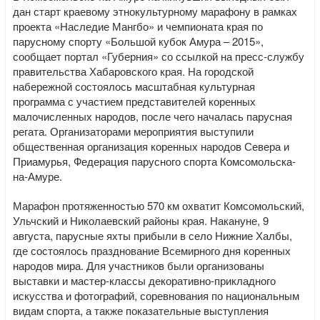
дан старт краевому этнокультурному марафону в рамках
проекта «Наследие Мангбо» и чемпионата края по
парусному спорту «Большой кубок Амура – 2015»,
сообщает портал «Губерния» со ссылкой на пресс-службу
правительства Хабаровского края. На городской
набережной состоялось масштабная культурная
программа с участием представителей коренных
малочисленных народов, после чего началась парусная
регата. Организаторами мероприятия выступили
общественная организация коренных народов Севера и
Приамурья, Федерация парусного спорта Комсомольска-
на-Амуре.
Марафон протяженностью 570 км охватит Комсомольский,
Ульчский и Николаевский районы края. Накануне, 9
августа, парусные яхты прибыли в село Нижние Халбы,
где состоялось празднование Всемирного дня коренных
народов мира. Для участников были организованы
выставки и мастер-классы декоративно-прикладного
искусства и фотографий, соревнования по национальным
видам спорта, а также показательные выступления