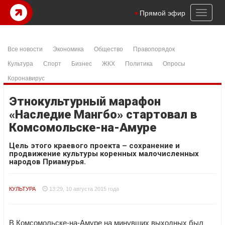
Toggl
Прямой эфир
naviga
Все новости
Экономика
Общество
Правопорядок
Культура
Спорт
Бизнес
ЖКХ
Политика
Опросы
Коронавирус
Этнокультурный марафон
«Наследие Мангбо» стартовал в
Комсомольске-на-Амуре
Цель этого краевого проекта – сохранение и
продвижение культуры коренных малочисленных
народов Приамурья.
КУЛЬТУРА
13:29, 10 августа 2015 года
В Комсомольске-на-Амуре на минувших выходных был