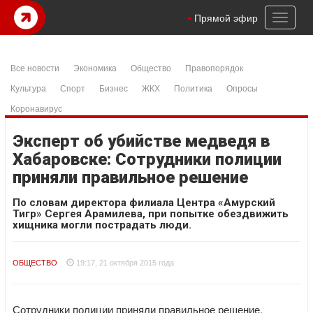
Toggl
Прямой эфир
naviga
Все новости
Экономика
Общество
Правопорядок
Культура
Спорт
Бизнес
ЖКХ
Политика
Опросы
Коронавирус
Эксперт об убийстве медведя в
Хабаровске: Сотрудники полиции
приняли правильное решение
По словам директора филиала Центра «Амурский
Тигр» Сергея Арамилева, при попытке обездвижить
хищника могли пострадать люди.
ОБЩЕСТВО
19:17, 21 октября 2015 года
Сотрудники полиции приняли правильное решение,