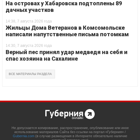
На островах у Хабаровска подтоплены 89
дачных участков
14:38, 7 августа 2026 года
Жильцы Дома Ветеранов в Комсомольске
написали напутственные письма потомкам
14:30, 7 августа 2026 года
Верный пес принял удар медведя на себя и
спас хозяина на Сахалине
ВСЕ МАТЕРИАЛЫ РАЗДЕЛА
Не допускается копирование, распространение, опубликование или иное
использование материалов Сайта без ссылки на портал «Губерния» /
Gubernia.com
(в случае размещения в Интернете обязательно наличие