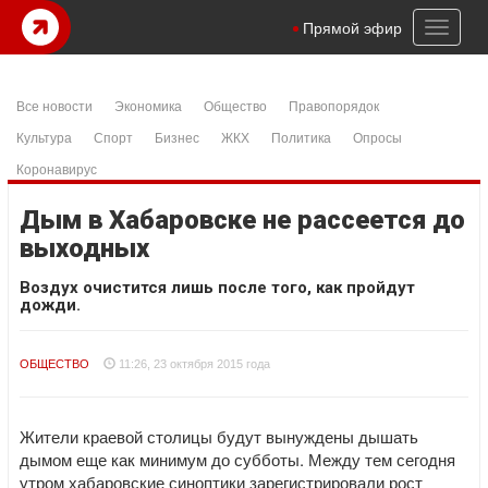
Toggl
Прямой эфир
naviga
Все новости
Экономика
Общество
Правопорядок
Культура
Спорт
Бизнес
ЖКХ
Политика
Опросы
Коронавирус
Дым в Хабаровске не рассеется до
выходных
Воздух очистится лишь после того, как пройдут
дожди.
ОБЩЕСТВО
11:26, 23 октября 2015 года
Жители краевой столицы будут вынуждены дышать
дымом еще как минимум до субботы. Между тем сегодня
утром хабаровские синоптики зарегистрировали рост