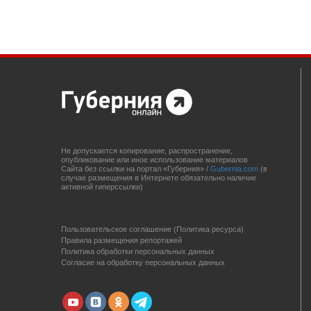
Не допускается копирование, распространение,
опубликование или иное использование материалов
Сайта без ссылки на портал «Губерния» /
Gubernia.com
(в
случае размещения в Интернете обязательно наличие
активной гиперссылки)
Пользовательское соглашение (Политика ресурса)
Правила размещения репортажей
Политика обработки персональных данных
Согласие на обработку персональных данных