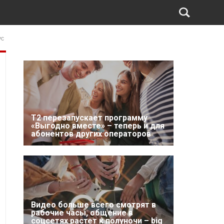
ус
Т2 перезапускает программу
«Выгодно вместе» – теперь и для
абонентов других операторов
Видео больше всего смотрят в
рабочие часы, общение в
соцсетях растет к полуночи – big