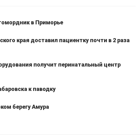
томордник в Приморье
кого края доставил пациентку почти в 2 раза
борудования получит перинатальный центр
абаровска к паводку
ком берегу Амура