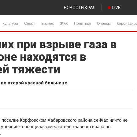
НОВОСТИ КРАЯ
LIVE
Культура
Спорт
Бизнес
ЖКХ
Политика
Опросы
Коронавир
их при взрыве газа в
оне находятся в
ей тяжести
во второй краевой больнице.
 поселке Корфовском Хабаровского района сейчас ничто не
Губерния» сообщила заместитель главного врача по
.