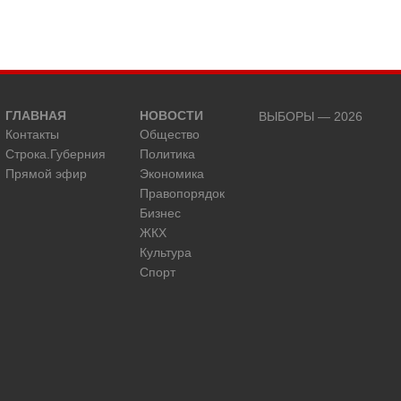
ГЛАВНАЯ
НОВОСТИ
ВЫБОРЫ — 2026
Контакты
Общество
Строка.Губерния
Политика
Прямой эфир
Экономика
Правопорядок
Бизнес
ЖКХ
Культура
Спорт