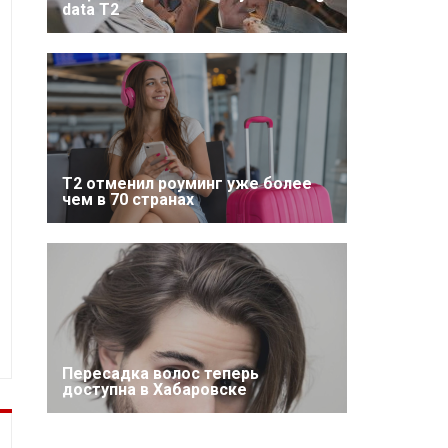
data T2
Т2 отменил роуминг уже более
чем в 70 странах
Пересадка волос теперь
доступна в Хабаровске