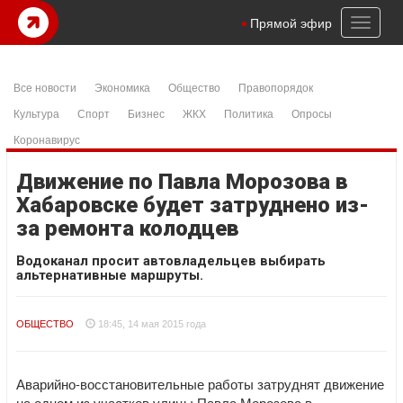
Toggl
Прямой эфир
naviga
Все новости
Экономика
Общество
Правопорядок
Культура
Спорт
Бизнес
ЖКХ
Политика
Опросы
Коронавирус
Движение по Павла Морозова в
Хабаровске будет затруднено из-
за ремонта колодцев
Водоканал просит автовладельцев выбирать
альтернативные маршруты.
ОБЩЕСТВО
18:45, 14 мая 2015 года
Аварийно-восстановительные работы затруднят движение
на одном из участков улицы Павла Морозова в