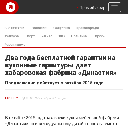
Toggl
Прямой эфир
naviga
Все новости
Экономика
Общество
Правопорядок
Культура
Спорт
Бизнес
ЖКХ
Политика
Опросы
Коронавирус
Два года бесплатной гарантии на
кухонные гарнитуры дает
хабаровская фабрика «Династия»
Предложение действует с октября 2015 года.
БИЗНЕС
15:00, 27 октября 2015 года
В октябре 2015 года заказчики кухни мебельной фабрики
«Династия» по индивидуальному дизайн-проекту имеют