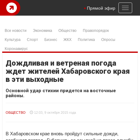
Toggl
Прямой эфир
naviga
Все новости
Экономика
Общество
Правопорядок
Культура
Спорт
Бизнес
ЖКХ
Политика
Опросы
Коронавирус
Дождливая и ветреная погода
ждет жителей Хабаровского края
в эти выходные
Основной удар стихии придется на восточные
районы.
ОБЩЕСТВО
12:03, 9 октября 2015 года
В Хабаровском крае вновь пройдут сильные дожди,
сообщает портал «Губерния» со ссылкой на пресс-службу