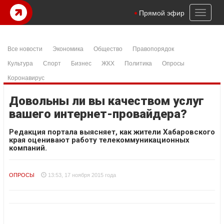
Toggl
Прямой эфир
naviga
Все новости
Экономика
Общество
Правопорядок
Культура
Спорт
Бизнес
ЖКХ
Политика
Опросы
Коронавирус
Довольны ли вы качеством услуг
вашего интернет-провайдера?
Редакция портала выясняет, как жители Хабаровского
края оценивают работу телекоммуникационных
компаний.
ОПРОСЫ
13:53, 17 ноября 2015 года