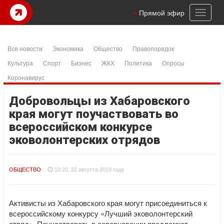
Toggl
Прямой эфир
naviga
Все новости
Экономика
Общество
Правопорядок
Культура
Спорт
Бизнес
ЖКХ
Политика
Опросы
Коронавирус
Добровольцы из Хабаровского
края могут поучаствовать во
всероссийском конкурсе
эковолонтерских отрядов
ОБЩЕСТВО
10:20, 22 августа 2019 года
Активисты из Хабаровского края могут присоединиться к
всероссийскому конкурсу «Лучший эковолонтерский
отряд». Поучаствовать в соревновании предлагают