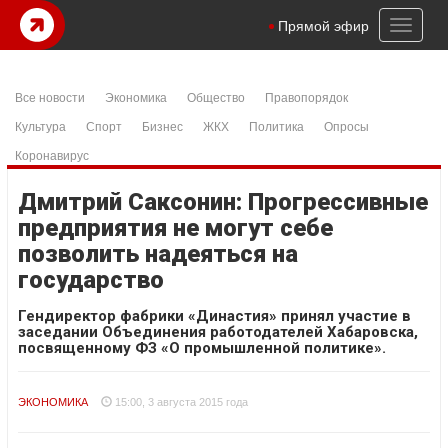
Toggl
Прямой эфир
naviga
Все новости
Экономика
Общество
Правопорядок
Культура
Спорт
Бизнес
ЖКХ
Политика
Опросы
Коронавирус
Дмитрий Саксонин: Прогрессивные
предприятия не могут себе
позволить надеяться на
государство
Гендиректор фабрики «Династия» принял участие в
заседании Объединения работодателей Хабаровска,
посвященному ФЗ «О промышленной политике».
ЭКОНОМИКА
15:00, 3 августа 2015 года