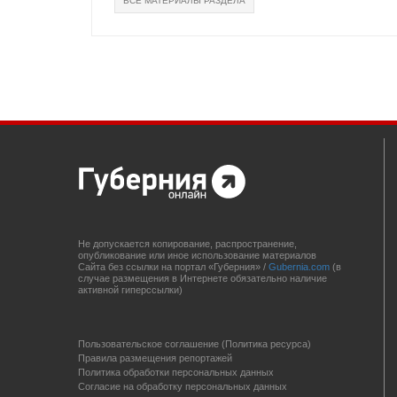
ВСЕ МАТЕРИАЛЫ РАЗДЕЛА
Не допускается копирование, распространение,
опубликование или иное использование материалов
Сайта без ссылки на портал «Губерния» /
Gubernia.com
(в
случае размещения в Интернете обязательно наличие
активной гиперссылки)
Пользовательское соглашение (Политика ресурса)
Правила размещения репортажей
Политика обработки персональных данных
Согласие на обработку персональных данных