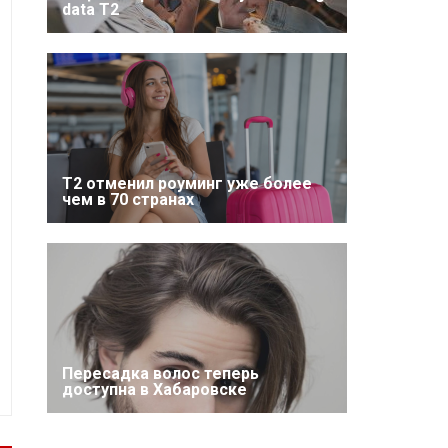
data T2
Т2 отменил роуминг уже более
чем в 70 странах
Пересадка волос теперь
доступна в Хабаровске