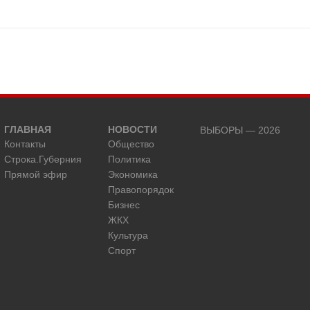
ГЛАВНАЯ
НОВОСТИ
ВЫБОРЫ — 2026
Контакты
Общество
Строка.Губерния
Политика
Прямой эфир
Экономика
Правопорядок
Бизнес
ЖКХ
Культура
Спорт