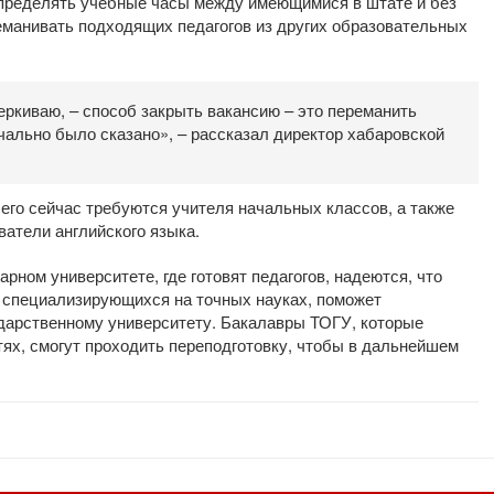
спределять учебные часы между имеющимися в штате и без
еманивать подходящих педагогов из других образовательных
еркиваю, – способ закрыть вакансию – это переманить
ечально было сказано», – рассказал директор хабаровской
его сейчас требуются учителя начальных классов, а также
ватели английского языка.
рном университете, где готовят педагогов, надеются, что
, специализирующихся на точных науках, поможет
дарственному университету. Бакалавры ТОГУ, которые
ях, смогут проходить переподготовку, чтобы в дальнейшем