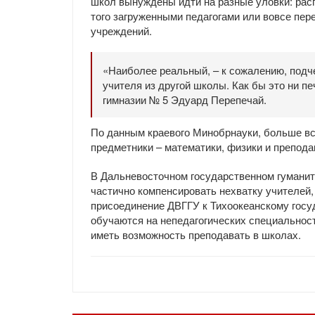
школ вынуждены идти на разные уловки: ра
того загруженными педагогами или вовсе пер
учреждений.
«Наиболее реальный, – к сожалению, подч
учителя из другой школы. Как бы это ни п
гимназии № 5 Эдуард Перепечай.
По данным краевого Минобрнауки, больше вс
предметники – математики, физики и препода
В Дальневосточном государственном гуманита
частично компенсировать нехватку учителей
присоединение ДВГГУ к Тихоокеанскому госу
обучаются на непедагогических специальност
иметь возможность преподавать в школах.