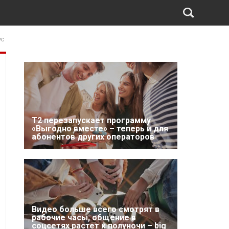
ус
Т2 перезапускает программу
«Выгодно вместе» – теперь и для
абонентов других операторов
Видео больше всего смотрят в
рабочие часы, общение в
соцсетях растет к полуночи – big