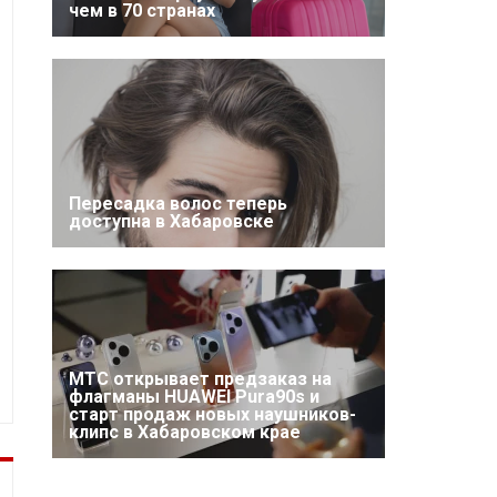
чем в 70 странах
Пересадка волос теперь
доступна в Хабаровске
МТС открывает предзаказ на
флагманы HUAWEI Pura90s и
старт продаж новых наушников-
клипс в Хабаровском крае