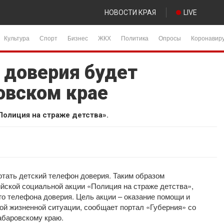
НОВОСТИ КРАЯ
LIVE
Культура
Спорт
Бизнес
ЖКХ
Политика
Опросы
Коронавир
 доверия будет
овском крае
олиция на страже детства».
отать детский телефон доверия. Таким образом
йской социальной акции «Полиция на страже детства»,
о телефона доверия. Цель акции – оказание помощи и
ой жизненной ситуации, сообщает портал «Губерния» со
абаровскому краю.