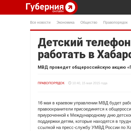
Все новости
Экономика
Общество
Правопорядок
Детский телефон
работать в Хабар
МВД проведет общероссийскую акцию «П
ПРАВОПОРЯДОК
10:40, 15 мая 2015 года
16 мая в краевом управлении МВД будет раб
правоохранители присоединятся к общеросси
приуроченной к Международному дню детског
поддержки детям, которые находятся в трудн
ссылкой на пресс-службу УМВД России по Х