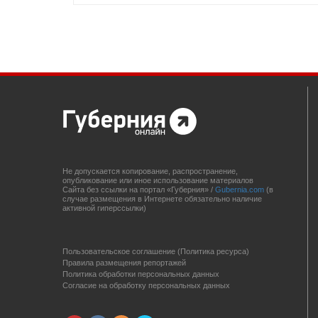
Не допускается копирование, распространение,
опубликование или иное использование материалов
Сайта без ссылки на портал «Губерния» /
Gubernia.com
(в
случае размещения в Интернете обязательно наличие
активной гиперссылки)
Пользовательское соглашение (Политика ресурса)
Правила размещения репортажей
Политика обработки персональных данных
Согласие на обработку персональных данных