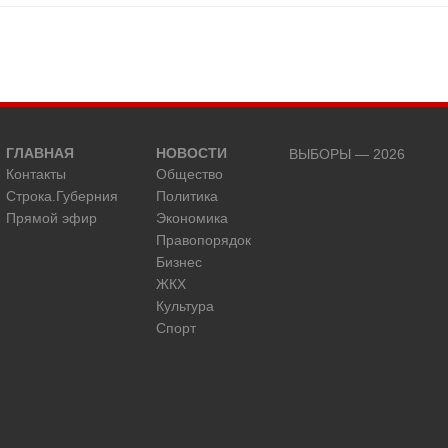
ГЛАВНАЯ
НОВОСТИ
ВЫБОРЫ — 2026
Контакты
Общество
Строка.Губерния
Политика
Прямой эфир
Экономика
Правопорядок
Бизнес
ЖКХ
Культура
Спорт