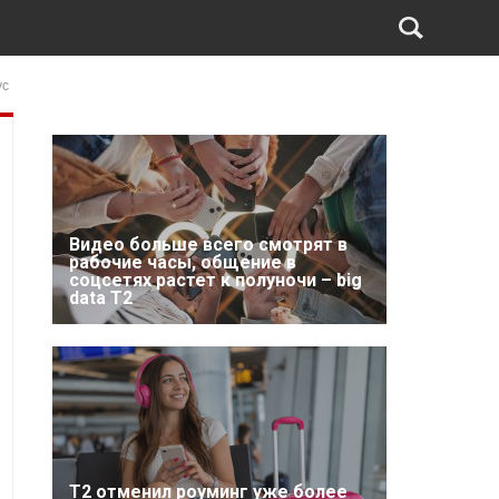
ус
Видео больше всего смотрят в
рабочие часы, общение в
соцсетях растет к полуночи – big
data T2
Т2 отменил роуминг уже более