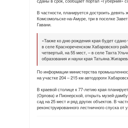
сданы в срок, сообщает портал «Губерния» с
В частности, планируется достроить девять 
Комсомольске-на-Амуре, три в поселке Завет
Гавани.
«Также ко дню рождения края будет сдано 
в селе Краснореченском Хабаровского райо
четвертый, на 55 мест, – в селе Тахта Уль
образования и науки края Татьяна Жигарев
По информации министерства промышленности
на участке 204 – 215 км автодороги Хабаровск
В краевой столице к 77-летию края планируе
(Орлова) и Пионерской, открыть музей-дамбу
сад на 25 мест и ряд других объектов. В час
реконструированного лестничного спуска от