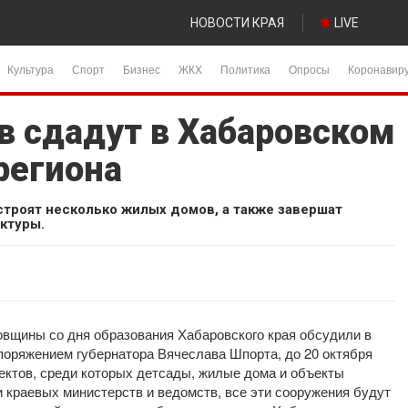
НОВОСТИ КРАЯ
LIVE
Культура
Спорт
Бизнес
ЖКХ
Политика
Опросы
Коронавир
в сдадут в Хабаровском
региона
строят несколько жилых домов, а также завершат
ктуры.
овщины со дня образования Хабаровского края обсудили в
споряжением губернатора Вячеслава Шпорта, до 20 октября
ектов, среди которых детсады, жилые дома и объекты
 краевых министерств и ведомств, все эти сооружения будут