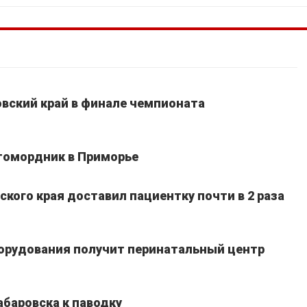
вский край в финале чемпионата
томордник в Приморье
кого края доставил пациентку почти в 2 раза
борудования получит перинатальный центр
абаровска к паводку