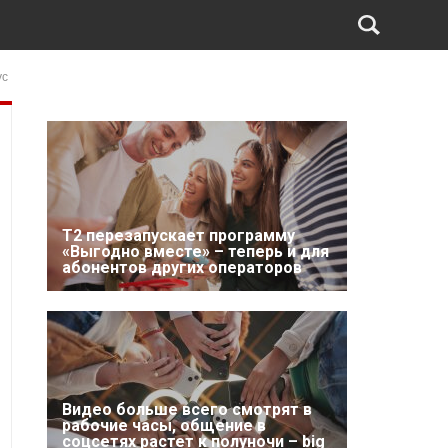
ус
Т2 перезапускает программу
«Выгодно вместе» – теперь и для
абонентов других операторов
Видео больше всего смотрят в
рабочие часы, общение в
соцсетях растет к полуночи – big