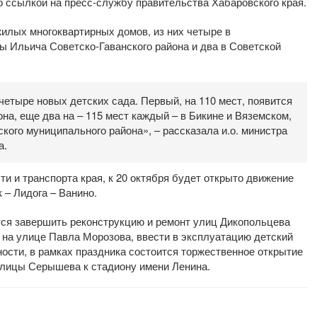
о ссылкой на пресс-службу правительства Хабаровского края.
жилых многоквартирных домов, из них четыре в
ы Ильича Советско-Гаванского района и два в Советской
четыре новых детских сада. Первый, на 110 мест, появится
на, еще два на – 115 мест каждый – в Бикине и Вяземском,
чского муниципального района», – рассказала и.о. министра
а.
 и транспорта края, к 20 октября будет открыто движение
 – Лидога – Ванино.
тся завершить реконструкцию и ремонт улиц Дикопольцева
 на улице Павла Морозова, ввести в эксплуатацию детский
тности, в рамках праздника состоится торжественное открытие
 улицы Серышева к стадиону имени Ленина.