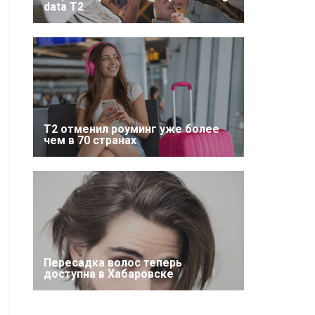
data T2
Т2 отменил роуминг уже более
чем в 70 странах
Пересадка волос теперь
доступна в Хабаровске