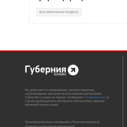
ВСЕ МАТЕРИАЛЫ РАЗДЕЛА
Не допускается копирование, распространение,
опубликование или иное использование материалов
Сайта без ссылки на портал «Губерния» /
Gubernia.com
(в
случае размещения в Интернете обязательно наличие
активной гиперссылки)
Пользовательское соглашение (Политика ресурса)
Правила размещения репортажей