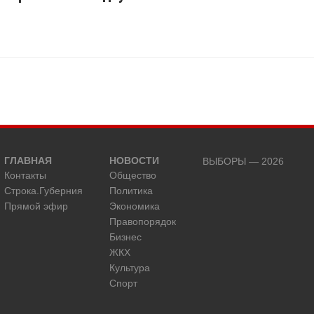
ГЛАВНАЯ
НОВОСТИ
ВЫБОРЫ — 2026
Контакты
Общество
Строка.Губерния
Политика
Прямой эфир
Экономика
Правопорядок
Бизнес
ЖКХ
Культура
Спорт