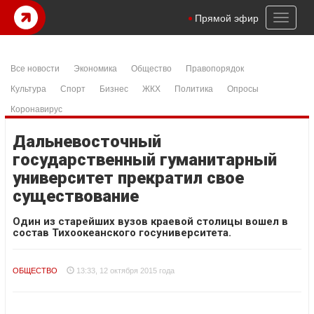
Toggl
Прямой эфир
naviga
Все новости
Экономика
Общество
Правопорядок
Культура
Спорт
Бизнес
ЖКХ
Политика
Опросы
Коронавирус
Дальневосточный
государственный гуманитарный
университет прекратил свое
существование
Один из старейших вузов краевой столицы вошел в
состав Тихоокеанского госуниверситета.
ОБЩЕСТВО
13:33, 12 октября 2015 года