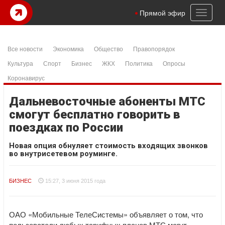
Toggl
Прямой эфир
naviga
Все новости
Экономика
Общество
Правопорядок
Культура
Спорт
Бизнес
ЖКХ
Политика
Опросы
Коронавирус
Дальневосточные абоненты МТС
смогут бесплатно говорить в
поездках по России
Новая опция обнуляет стоимость входящих звонков
во внутрисетевом роуминге.
БИЗНЕС
15:27, 3 июня 2015 года
ОАО «Мобильные ТелеСистемы» объявляет о том, что
пользователи любых тарифных планов МТС могут