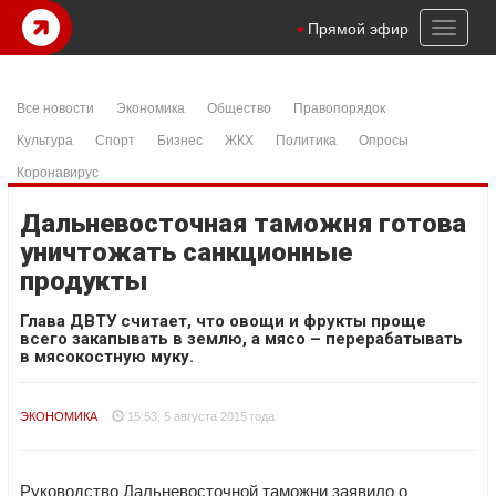
Toggl
Прямой эфир
naviga
Все новости
Экономика
Общество
Правопорядок
Культура
Спорт
Бизнес
ЖКХ
Политика
Опросы
Коронавирус
Дальневосточная таможня готова
уничтожать санкционные
продукты
Глава ДВТУ считает, что овощи и фрукты проще
всего закапывать в землю, а мясо – перерабатывать
в мясокостную муку.
ЭКОНОМИКА
15:53, 5 августа 2015 года
Руководство Дальневосточной таможни заявило о